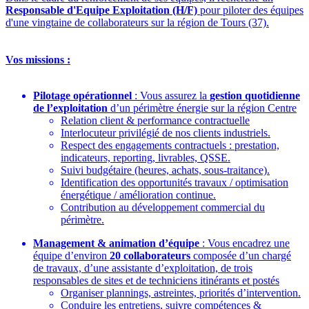
Responsable d'Equipe Exploitation (H/F)
pour piloter des équipes
d'une vingtaine de collaborateurs sur la région de Tours (37).
Vos missions :
Pilotage opérationnel
: Vous assurez la
gestion quotidienne
de l’exploitation
d’un périmètre énergie sur la région Centre
Relation client & performance contractuelle
Interlocuteur privilégié de nos clients industriels.
Respect des engagements contractuels : prestation,
indicateurs, reporting, livrables, QSSE.
Suivi budgétaire (heures, achats, sous‑traitance).
Identification des opportunités travaux / optimisation
énergétique / amélioration continue.
Contribution au développement commercial du
périmètre.
Management & animation d’équipe
: Vous encadrez une
équipe d’environ
20
collaborateurs
composée d’un chargé
de travaux, d’une assistante d’exploitation, de trois
responsables de sites et de techniciens itinérants et postés
Organiser plannings, astreintes, priorités d’intervention.
Conduire les entretiens, suivre compétences &