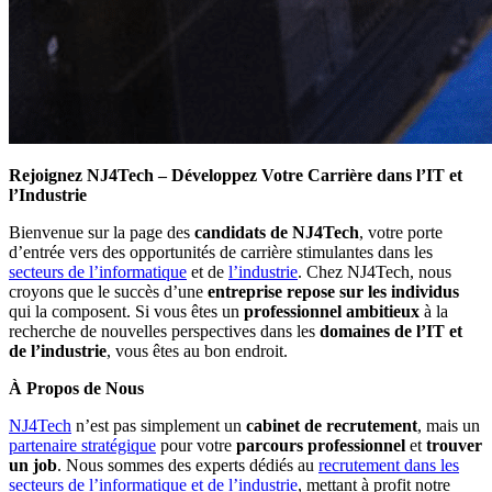
Rejoignez NJ4Tech – Développez Votre Carrière dans l’IT et
l’Industrie
Bienvenue sur la page des
candidats de NJ4Tech
, votre porte
d’entrée vers des opportunités de carrière stimulantes dans les
secteurs de l’informatique
et de
l’industrie
. Chez NJ4Tech, nous
croyons que le succès d’une
entreprise repose sur les individus
qui la composent. Si vous êtes un
professionnel ambitieux
à la
recherche de nouvelles perspectives dans les
domaines de l’IT et
de l’industrie
, vous êtes au bon endroit.
À Propos de Nous
NJ4Tech
n’est pas simplement un
cabinet de recrutement
, mais un
partenaire stratégique
pour votre
parcours professionnel
et
trouver
un job
. Nous sommes des experts dédiés au
recrutement dans les
secteurs de l’informatique et de l’industrie
, mettant à profit notre