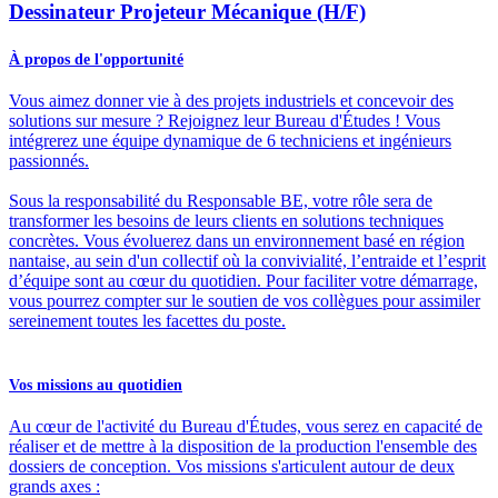
Dessinateur Projeteur Mécanique (H/F)
À propos de l'opportunité
Vous aimez donner vie à des projets industriels et concevoir des
solutions sur mesure ? Rejoignez leur Bureau d'Études ! Vous
intégrerez une équipe dynamique de 6 techniciens et ingénieurs
passionnés.
Sous la responsabilité du Responsable BE, votre rôle sera de
transformer les besoins de leurs clients en solutions techniques
concrètes. Vous évoluerez dans un environnement basé en région
nantaise, au sein d'un collectif où la convivialité, l’entraide et l’esprit
d’équipe sont au cœur du quotidien. Pour faciliter votre démarrage,
vous pourrez compter sur le soutien de vos collègues pour assimiler
sereinement toutes les facettes du poste.
Vos missions au quotidien
Au cœur de l'activité du Bureau d'Études, vous serez en capacité de
réaliser et de mettre à la disposition de la production l'ensemble des
dossiers de conception. Vos missions s'articulent autour de deux
grands axes :