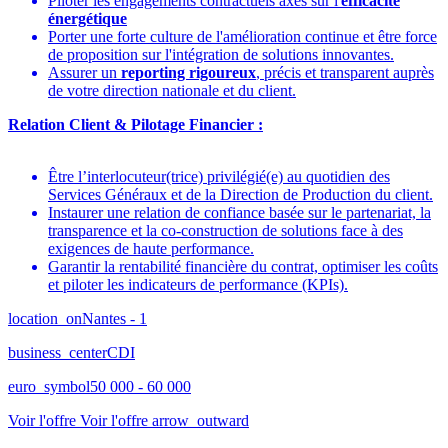
Piloter les engagements contractuels axés sur l'
efficacité
énergétique
Porter une forte culture de l'amélioration continue et être force
de proposition sur l'intégration de solutions innovantes.
Assurer un
reporting rigoureux
, précis et transparent auprès
de votre direction nationale et du client.
Relation Client & Pilotage Financier :
Être l’interlocuteur(trice) privilégié(e) au quotidien des
Services Généraux et de la Direction de Production du client.
Instaurer une relation de confiance basée sur le partenariat, la
transparence et la co-construction de solutions face à des
exigences de haute performance.
Garantir la rentabilité financière du contrat, optimiser les coûts
et piloter les indicateurs de performance (KPIs).
location_on
Nantes - 1
business_center
CDI
euro_symbol
50 000 - 60 000
Voir l'offre
Voir l'offre
arrow_outward