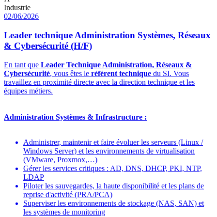
Industrie
02/06/2026
Leader technique Administration Systèmes, Réseaux
& Cybersécurité (H/F)
En tant que
Leader Technique Administration, Réseaux &
Cybersécurité
, vous êtes le
référent technique
du SI. Vous
travaillez en proximité directe avec la direction technique et les
équipes métiers.
Administration Systèmes & Infrastructure :
Administrer, maintenir et faire évoluer les serveurs (Linux /
Windows Server) et les environnements de virtualisation
(VMware, Proxmox,…)
Gérer les services critiques : AD, DNS, DHCP, PKI, NTP,
LDAP
Piloter les sauvegardes, la haute disponibilité et les plans de
reprise d'activité (PRA/PCA)
Superviser les environnements de stockage (NAS, SAN) et
les systèmes de monitoring