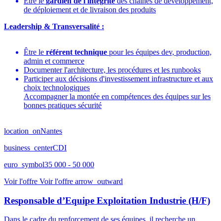
Être le
gardien de l'intégrité
des chaînes de développement,
de déploiement et de livraison des produits
Leadership & Transversalité :
Être le
référent technique
pour les équipes dev, production,
admin et commerce
Documenter l'architecture, les procédures et les runbooks
Participer aux décisions d'investissement infrastructure et aux
choix technologiques
Accompagner la montée en compétences des équipes sur les
bonnes pratiques sécurité
location_on
Nantes
business_center
CDI
euro_symbol
35 000 - 50 000
Voir l'offre
Voir l'offre
arrow_outward
Responsable d’Equipe Exploitation Industrie (H/F)
Dans le cadre du renforcement de ses équipes, il recherche un