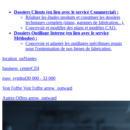
Dossiers Clients (en lien avec le service Commercial) :
Réaliser les études produits et constituer les dossiers
techniques complets (plans, gammes de fabrication...).
Concevoir et modifier des plans et modèles CAO.
Dossiers Outillage Interne (en lien avec le service
Méthodes) :
Concevoir et adapter les outillages spécifiques requis
pour l'optimisation de nos lignes de fabrication.
location_on
Nantes
business_center
CDI
euro_symbol
30 000 - 33 000
Voir l'offre
Voir l'offre
arrow_outward
Autres Offres
arrow_outward