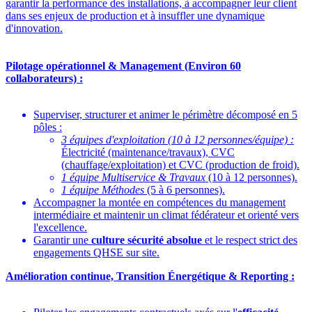
garantir la performance des installations, à accompagner leur client
dans ses enjeux de production et à insuffler une dynamique
d'innovation.
Pilotage opérationnel & Management (Environ 60
collaborateurs) :
Superviser, structurer et animer le périmètre décomposé en 5
pôles :
3 équipes d'exploitation (10 à 12 personnes/équipe) :
Électricité (maintenance/travaux), CVC
(chauffage/exploitation) et CVC (production de froid).
1 équipe Multiservice & Travaux
(10 à 12 personnes).
1 équipe Méthodes
(5 à 6 personnes).
Accompagner la montée en compétences du management
intermédiaire et maintenir un climat fédérateur et orienté vers
l'excellence.
Garantir une
culture sécurité absolue
et le respect strict des
engagements QHSE sur site.
Amélioration continue, Transition Énergétique & Reporting :