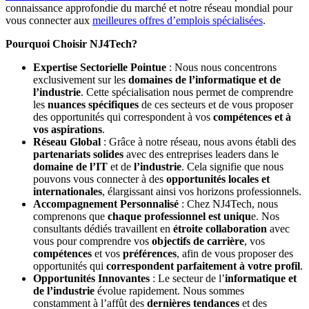
connaissance approfondie du marché et notre réseau mondial pour
vous connecter aux
meilleures offres d’emplois spécialisées
.
Pourquoi Choisir NJ4Tech?
Expertise Sectorielle Pointue
: Nous nous concentrons
exclusivement sur les
domaines de l’informatique et de
l’industrie
. Cette spécialisation nous permet de comprendre
les
nuances spécifiques
de ces secteurs et de vous proposer
des opportunités qui correspondent à vos
compétences et à
vos aspirations
.
Réseau Global
: Grâce à notre réseau, nous avons établi des
partenariats solides
avec des entreprises leaders dans le
domaine de l’IT
et de
l’industrie
. Cela signifie que nous
pouvons vous connecter à des
opportunités locales et
internationales
, élargissant ainsi vos horizons professionnels.
Accompagnement Personnalisé
: Chez NJ4Tech, nous
comprenons que
chaque professionnel est uniqu
e. Nos
consultants dédiés travaillent en
étroite collaboration
avec
vous pour comprendre vos
objectifs de carrière
, vos
compétences
et vos
préférences
, afin de vous proposer des
opportunités qui
correspondent parfaitement à votre profil
.
Opportunités Innovantes
: Le secteur de l’
informatique et
de l’industrie
évolue rapidement. Nous sommes
constamment à l’affût des
dernières tendances
et des